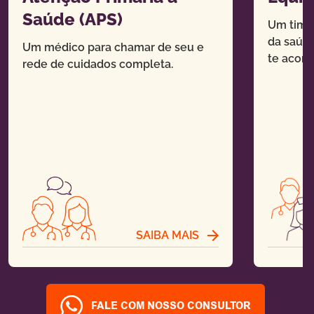
Saúde (APS)
Um time 
da saúde
Um médico para chamar de seu e
te acom
rede de cuidados completa.
SAIBA MAIS
FALE COM NOSSO CONSULTOR