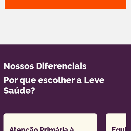
Nossos Diferenciais
Por que escolher a Leve
Saúde?
Atenção Primária à
Equip