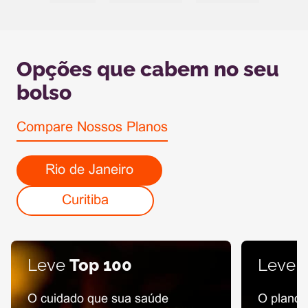
Opções que cabem no seu
bolso
Compare Nossos Planos
Rio de Janeiro
Curitiba
Leve
Top 100
Leve
O cuidado que sua saúde
O plano 