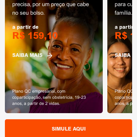
precisa, por um preço que cabe
para cui
no seu bolso.
família.
a partir de
a partir 
R$ 159,10
R$ 1
SAIBA MAIS
SAIBA M
Plano QC empresarial, com
Plano QC e
coparticipação, sem obstetrícia, 19-23
coparticipa
anos, a partir de 2 vidas.
anos, a part
SIMULE AQUI