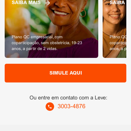
SAIBA MAIS
SAIBA M
Plano QC empresarial, com
Plano QC e
coparticipação, sem obstetrícia, 19-23
coparticipa
anos, a partir de 2 vidas.
anos, a part
SIMULE AQUI
Ou entre em contato com a Leve:
3003-4876