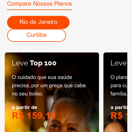
Compare Nossos Planos
Rio de Janeiro
Curitiba
Leve
Top 100
Leve
O cuidado que sua saúde
O plano 
precisa, por um preço que cabe
para cui
no seu bolso.
família.
a partir de
a partir 
R$ 159,10
R$ 1