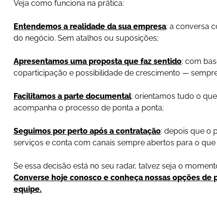
Veja como funciona na prática:
Entendemos a realidade da sua empresa
: a conversa 
do negócio. Sem atalhos ou suposições;
Apresentamos uma proposta que faz sentido
: com ba
coparticipação e possibilidade de crescimento — semp
Facilitamos a parte documental
: orientamos tudo o que
acompanha o processo de ponta a ponta;
Seguimos por perto após a contratação
: depois que o 
serviços e conta com canais sempre abertos para o que 
Se essa decisão está no seu radar, talvez seja o mome
Converse hoje conosco e conheça nossas opções de pl
equipe.