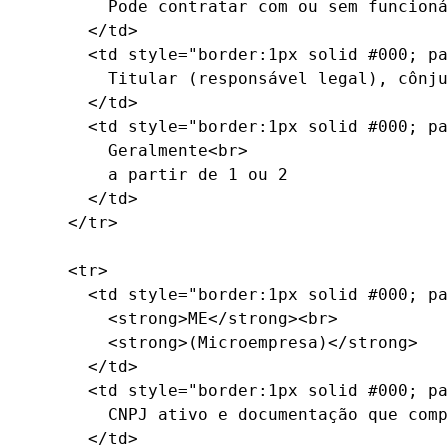
        Pode contratar com ou sem funcioná
      </td>

      <td style="border:1px solid #000; pa
        Titular (responsável legal), cônju
      </td>

      <td style="border:1px solid #000; pa
        Geralmente<br>

        a partir de 1 ou 2

      </td>

    </tr>

    <tr>

      <td style="border:1px solid #000; pa
        <strong>ME</strong><br>

        <strong>(Microempresa)</strong>

      </td>

      <td style="border:1px solid #000; pa
        CNPJ ativo e documentação que comp
      </td>
