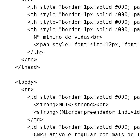
      <th style="border:1px solid #000; pa
      <th style="border:1px solid #000; pa
      <th style="border:1px solid #000; pa
      <th style="border:1px solid #000; pa
        Nº mínimo de vidas<br>

        <span style="font-size:12px; font-
      </th>

    </tr>

  </thead>

  <tbody>

    <tr>

      <td style="border:1px solid #000; pa
        <strong>MEI</strong><br>

        <strong>(Microempreendedor Individ
      </td>

      <td style="border:1px solid #000; pa
        CNPJ ativo e regular com mais de 1