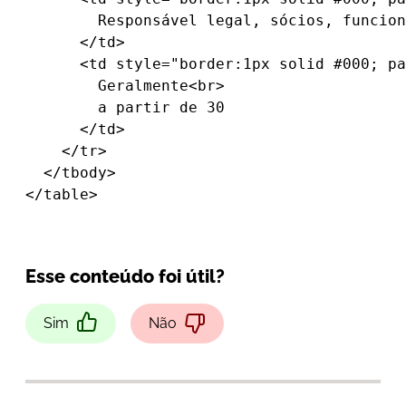
        Responsável legal, sócios, funcion
      </td>

      <td style="border:1px solid #000; pa
        Geralmente<br>

        a partir de 30

      </td>

    </tr>

  </tbody>

</table>
Esse conteúdo foi útil?
Sim
Não