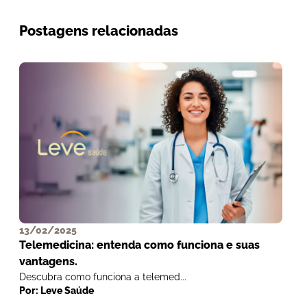
Postagens relacionadas
13/02/2025
1
Telemedicina: entenda como funciona e suas
A
vantagens.
i
Descubra como funciona a telemed...
Sa
Por: Leve Saúde
P